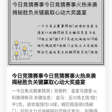
今日竞猜赛事今日竞猜赛事火热来袭
揭秘胜负关键赢取心动大奖盛宴
一今日焦点赛事预测 1. 世俱杯：皇家马德里 vs
利雅得新月 关键信息： 皇马：近10场主场7胜1
平2负，进攻端场均1.8球，姆巴佩连续6场破
门；后防主力吕迪格阿拉巴接近复出。 利雅得